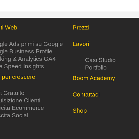
ti Web
Prezzi
le Ads primi su Google
Lavori
le Business Profile
king & Analytics GA4
Casi Studio
e Speed Insights
Portfolio
i per crescere
Boom Academy
t Gratuito
Contattaci
isizione Clienti
scita Ecommerce
Shop
cita Social