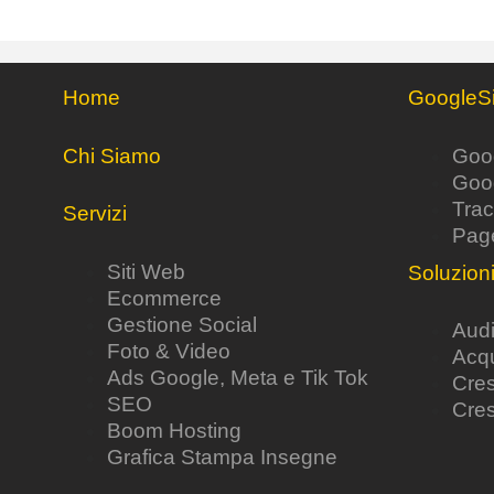
Home
GoogleSi
Chi Siamo
Goog
Goog
Trac
Servizi
Pag
Siti Web
Soluzion
Ecommerce
Gestione Social
Audi
Foto & Video
Acqu
Ads Google, Meta e Tik Tok
Cre
SEO
Cres
Boom Hosting
Grafica Stampa Insegne