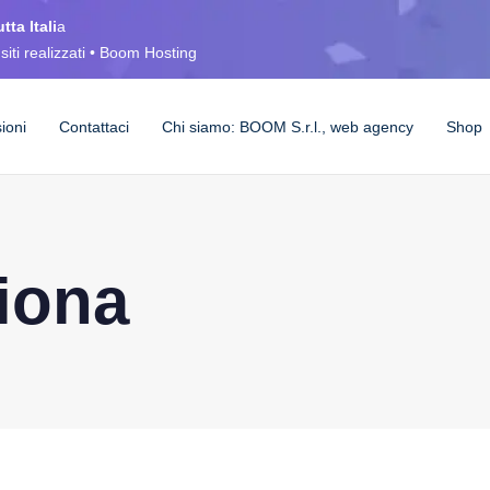
tta Itali
a
siti realizzati • Boom Hosting
sioni
Contattaci
Chi siamo: BOOM S.r.l., web agency
Shop
ziona