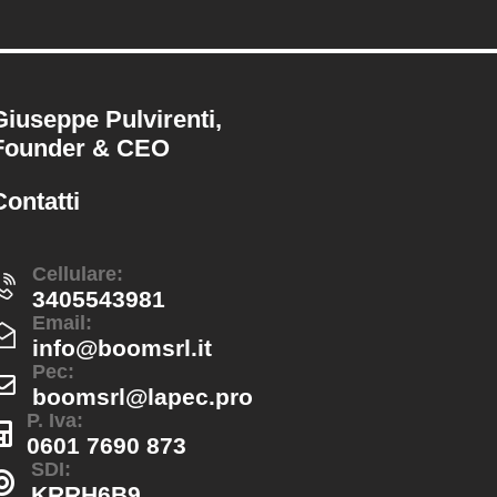
Giuseppe Pulvirenti,
Founder & CEO
Contatti
Cellulare:
3405543981
Email:
info@boomsrl.it
Pec:
boomsrl@lapec.pro
P. Iva:
0601 7690 873
SDI:
KRRH6B9​