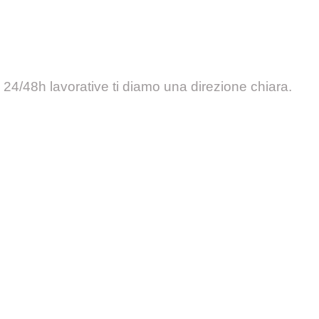
Audit Gratuito
n 24/48h lavorative ti diamo una direzione chiara.
CASE STUDIES
ettore - trova il caso più 
ood & Ristorazione
Food Good Menù Digitale
Servizi & Aziende Locali