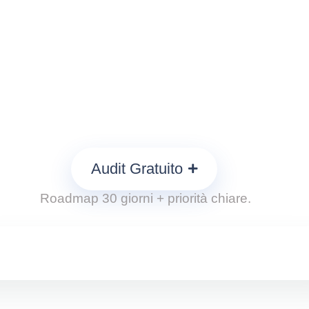
ivo → Strategia → Azioni → Ri
capire quale sistema serve alla tua
e, social, Ads o un mix), parti dall
contattaci su whatsapp.
Audit Gratuito
Roadmap 30 giorni + priorità chiare.
Scrivici su
WhatsApp