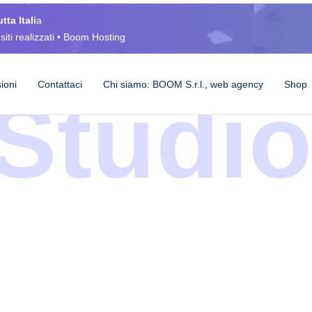
tta Itali
a
siti realizzati • Boom Hosting
sioni
Contattaci
Chi siamo: BOOM S.r.l., web agency
Shop
Studio